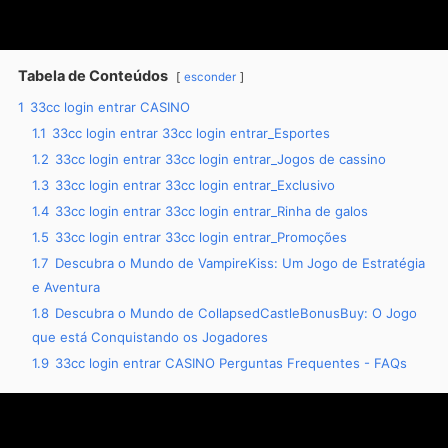
Tabela de Conteúdos
esconder
1
33cc login entrar CASINO
1.1
33cc login entrar 33cc login entrar_Esportes
1.2
33cc login entrar 33cc login entrar_Jogos de cassino
1.3
33cc login entrar 33cc login entrar_Exclusivo
1.4
33cc login entrar 33cc login entrar_Rinha de galos
1.5
33cc login entrar 33cc login entrar_Promoções
1.7
Descubra o Mundo de VampireKiss: Um Jogo de Estratégia
e Aventura
1.8
Descubra o Mundo de CollapsedCastleBonusBuy: O Jogo
que está Conquistando os Jogadores
1.9
33cc login entrar CASINO Perguntas Frequentes - FAQs