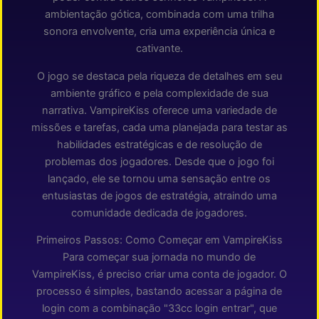
ambientação gótica, combinada com uma trilha
sonora envolvente, cria uma experiência única e
cativante.
O jogo se destaca pela riqueza de detalhes em seu
ambiente gráfico e pela complexidade de sua
narrativa. VampireKiss oferece uma variedade de
missões e tarefas, cada uma planejada para testar as
habilidades estratégicas e de resolução de
problemas dos jogadores. Desde que o jogo foi
lançado, ele se tornou uma sensação entre os
entusiastas de jogos de estratégia, atraindo uma
comunidade dedicada de jogadores.
Primeiros Passos: Como Começar em VampireKiss
Para começar sua jornada no mundo de
VampireKiss, é preciso criar uma conta de jogador. O
processo é simples, bastando acessar a página de
login com a combinação "33cc login entrar", que