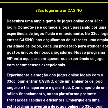
33cc login entrar CASINO
Descubra uma ampla gama de jogos online com 33cc
login. Conecte-se e comece a jogar, passando por uma
experiência de jogos fluida e emocionante. No 33cc logi
entrar CASINO, nos orgulhamos de oferecer uma ampla
variedade de jogos, cada um projetado para atender ao
gostos únicos de nossos jogadores. Nosso programa
VIP está aqui para enriquecer sua experiência de jogo
com recompensas excepcionais.
Experimente a emoção dos jogos online legais com o
33cc login entrar CASINO, onde um ambiente de jogo
seguro e transparente é garantido. Com o apoio de um
sólido financiamento, nossa plataforma promete
transações rápidas e eficientes. Embarque em uma
extraordinária aventura de jogos online no 33cc login