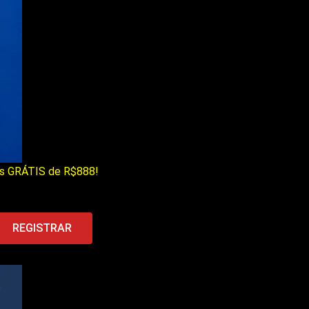
nus GRÁTIS de R$888!
REGISTRAR