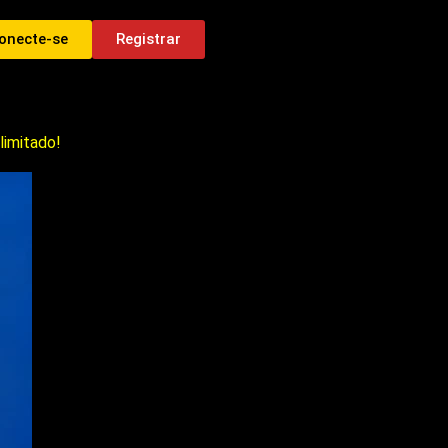
onecte-se
Registrar
limitado!