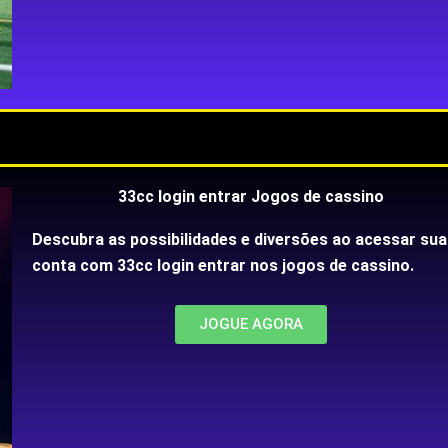
33cc login entrar Jogos de cassino
Descubra as possibilidades e diversões ao acessar sua
conta com 33cc login entrar nos jogos de cassino.
JOGUE AGORA