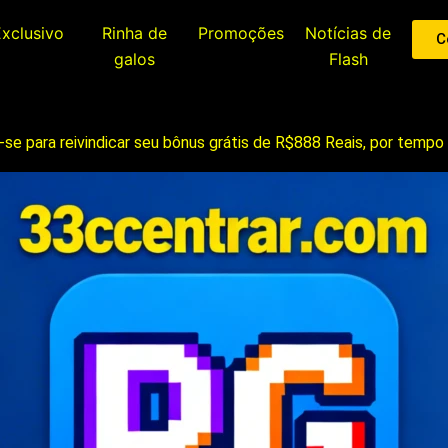
xclusivo
Rinha de
Promoções
Notícias de
C
galos
Flash
-se para reivindicar seu bônus grátis de R$888 Reais, por tempo 