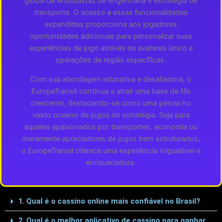
global de entusiastas de engenharia e estratégia de
transporte. O acesso a essas funcionalidades
expandidas proporciona aos jogadores
oportunidades adicionais para personalizar suas
experiências de jogo através de avatares único e
operações de região específicas.
Com sua abordagem educativa e desafiadora, o
EuropeTransit continua a atrair uma base de fãs
crescente, destacando-se como uma pérola no
vasto oceano de jogos de estratégia. Seja para
aqueles apaixonados por transportes, economia ou
meramente apreciadores de jogos bem estruturados,
o EuropeTransit oferece uma experiência inigualável e
enriquecedora.
1. Qual é o cassino online mais confiável no Brasil?
2. Qual é o melhor aplicativo de cassino para ganhar