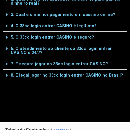
dinheiro real?
3. Qual é o melhor pagamento em cassino online?
4. O 33cc login entrar CASINO é legítimo?
5. O 33cc login entrar CASINO é seguro?
6. O atendimento ao cliente do 33cc login entrar
CASINO é 24/7?
7. É seguro jogar no 33cc login entrar CASINO?
8. É legal jogar no 33cc login entrar CASINO no Brasil?
Tabela de Conteúdos