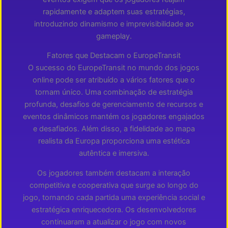
rapidamente e adaptem suas estratégias,
introduzindo dinamismo e imprevisibilidade ao
gameplay.
Fatores que Destacam o EuropeTransit
O sucesso do EuropeTransit no mundo dos jogos
online pode ser atribuído a vários fatores que o
tornam único. Uma combinação de estratégia
profunda, desafios de gerenciamento de recursos e
eventos dinâmicos mantém os jogadores engajados
e desafiados. Além disso, a fidelidade ao mapa
realista da Europa proporciona uma estética
autêntica e imersiva.
Os jogadores também destacam a interação
competitiva e cooperativa que surge ao longo do
jogo, tornando cada partida uma experiência social e
estratégica enriquecedora. Os desenvolvedores
continuaram a atualizar o jogo com novos