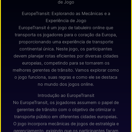
de Jogo
EuropeTransit: Explorando as Mecânicas e a
Experiência de Jogo
EuropeTransit é um jogo de tabuleiro online que
transporta os jogadores para o coração da Europa,
proporcionando uma experiência de transporte
continental única. Neste jogo, os participantes
devem planejar rotas eficientes por diversas cidades
europeias, competindo para se tornarem os
melhores gerentes de trânsito. Vamos explorar como
o jogo funciona, suas regras e como ele se destaca
no mundo dos jogos online.
Introdução ao EuropeTransit
No EuropeTransit, os jogadores assumem o papel de
gerentes de trânsito com o objetivo de otimizar o
transporte público em diferentes cidades europeias.
O jogo incorpora mecânicas de jogos de estratégia e
gerenciamento, exigindo que os participantes façam