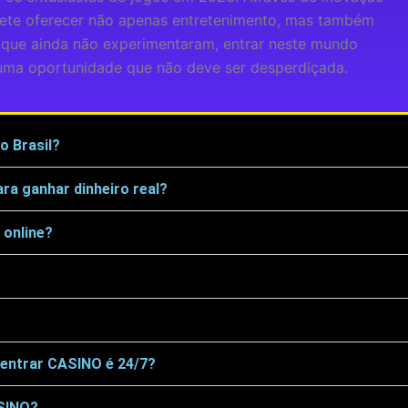
mete oferecer não apenas entretenimento, mas também
 que ainda não experimentaram, entrar neste mundo
ma oportunidade que não deve ser desperdiçada.
no Brasil?
ara ganhar dinheiro real?
 online?
n entrar CASINO é 24/7?
ASINO?