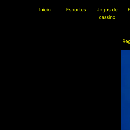
Pular
Início
Esportes
Jogos de
E
para
cassino
o
conteúdo
Reg