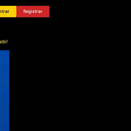
ntrar
Registrar
ado!