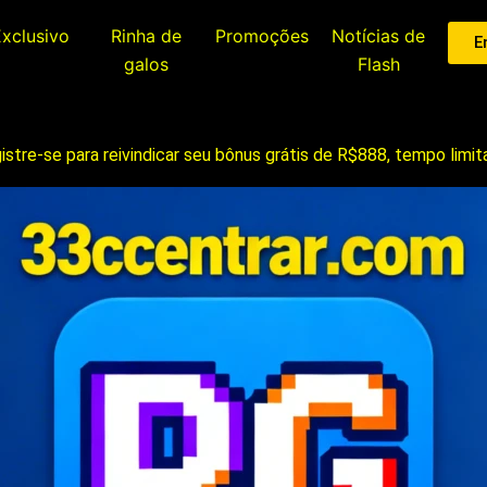
xclusivo
Rinha de
Promoções
Notícias de
E
galos
Flash
istre-se para reivindicar seu bônus grátis de R$888, tempo limit