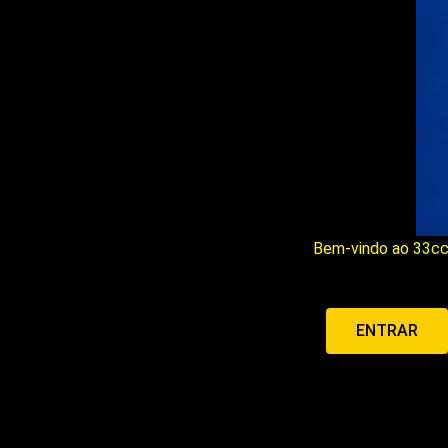
Bem-vindo ao 33cc 
ENTRAR