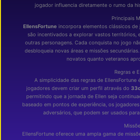
jogador influencia diretamente o rumo da his
Principais 
EllensFortune
incorpora elementos clássicos de
são incentivados a explorar vastos territórios,
outras personagens. Cada conquista no jogo nã
desbloqueia novas áreas e missões secundárias.
novatos quanto veteranos apr
Regras e E
A simplicidade das regras de EllensFortune é
jogadores devem criar um perfil através do
33c
permitindo que a jornada de Ellen seja contin
baseado em pontos de experiência, os jogadore
adversários, que podem ser usados para 
Missõe
EllensFortune oferece uma ampla gama de missõe