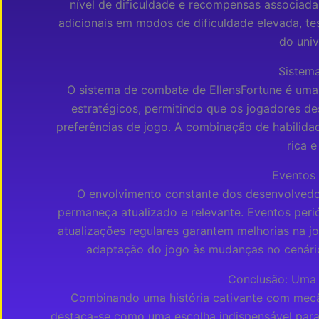
nível de dificuldade e recompensas associad
adicionais em modos de dificuldade elevada, te
do univ
Sistem
O sistema de combate de EllensFortune é um
estratégicos, permitindo que os jogadores d
preferências de jogo. A combinação de habilida
rica e
Eventos 
O envolvimento constante dos desenvolved
permaneça atualizado e relevante. Eventos per
atualizações regulares garantem melhorias na jo
adaptação do jogo às mudanças no cenário 
Conclusão: Uma 
Combinando uma história cativante com mecân
destaca-se como uma escolha indispensável para