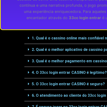
contínua e uma narrativa profunda, o jogo pro
uma experiência enriquecedora. Para aqueles
encantador através do
33cc login entrar
é u
1. Qual é o cassino online mais confiável 
2. Qual é o melhor aplicativo de cassino p
3. Qual é o melhor pagamento em cassino
4. O 33cc login entrar CASINO é legítimo?
5. O 33cc login entrar CASINO é seguro?
6. O atendimento ao cliente do 33cc logi
7. É seguro jogar no 33cc login entrar C