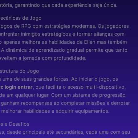
tória, garantindo que cada experiência seja única.
Mecânicas de Jogo
 jogos de RPG com estratégias modernas. Os jogadores
 enfrentar inimigos estratégicos e formar alianças com
o apenas melhora as habilidades de Ellen mas também
 A dinâmica de aprendizado gradual permite que tanto
oveitem a jornada com profundidade.
strutura do Jogo
 uma de suas grandes forças. Ao iniciar o jogo, os
c login entrar
, que facilita o acesso multi-dispositivo,
uada em qualquer lugar. Com um sistema de progressão
s ganham recompensas ao completar missões e derrotar
melhorar habilidades e adquirir equipamentos.
s e Desafios
s, desde principais até secundárias, cada uma com seu