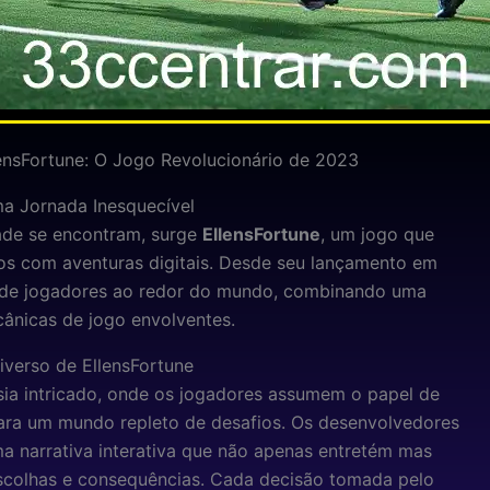
ensFortune: O Jogo Revolucionário de 2023
ma Jornada Inesquecível
ade se encontram, surge
EllensFortune
, um jogo que
os com aventuras digitais. Desde seu lançamento em
o de jogadores ao redor do mundo, combinando uma
cânicas de jogo envolventes.
iverso de EllensFortune
ia intricado, onde os jogadores assumem o papel de
 para um mundo repleto de desafios. Os desenvolvedores
a narrativa interativa que não apenas entretém mas
escolhas e consequências. Cada decisão tomada pelo