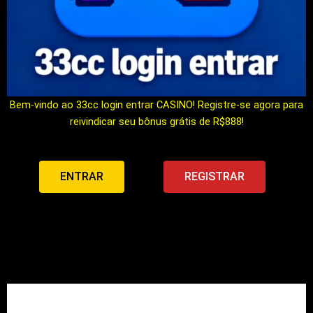
Bem-vindo ao 33cc login entrar CASINO! Registre-se agora para
reivindicar seu bônus grátis de R$888!
ENTRAR
REGISTRAR