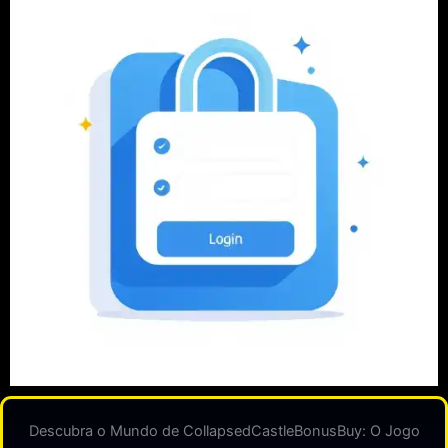
Descubra o Mundo de CollapsedCastleBonusBuy: O Jogo