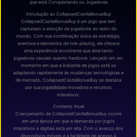
que está Conquistando os Jogadores
Introdução ao CollapsedCastleBonusBuy
CollapsedCastleBonusBuy é um jogo que tem
capturado a atenção de jogadores ao redor do
mundo. Com sua combinação única de estratégia,
aventura e elementos de role-playing, ele oferece
uma experiência envolvente que atrai tanto
jogadores casuais quanto hardcore. Lançado em um
momento em que a indústria de jogos está se
adaptando rapidamente às mudanças tecnológicas e
de mercado, CollapsedCastleBonusBuy se destaca
por sua jogabilidade inovadora e recursos
interativos.
Contexto Atual
O lançamento de CollapsedCastleBonusBuy ocorre
em uma época em que a demanda por jogos
interativos e digitais está em alta. Com o avanço dos
dispositivos móveis e a facilidade de acesso à