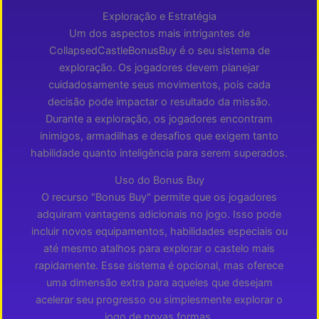
Exploração e Estratégia
Um dos aspectos mais intrigantes de
CollapsedCastleBonusBuy é o seu sistema de
exploração. Os jogadores devem planejar
cuidadosamente seus movimentos, pois cada
decisão pode impactar o resultado da missão.
Durante a exploração, os jogadores encontram
inimigos, armadilhas e desafios que exigem tanto
habilidade quanto inteligência para serem superados.
Uso do Bonus Buy
O recurso "Bonus Buy" permite que os jogadores
adquiram vantagens adicionais no jogo. Isso pode
incluir novos equipamentos, habilidades especiais ou
até mesmo atalhos para explorar o castelo mais
rapidamente. Esse sistema é opcional, mas oferece
uma dimensão extra para aqueles que desejam
acelerar seu progresso ou simplesmente explorar o
jogo de novas formas.