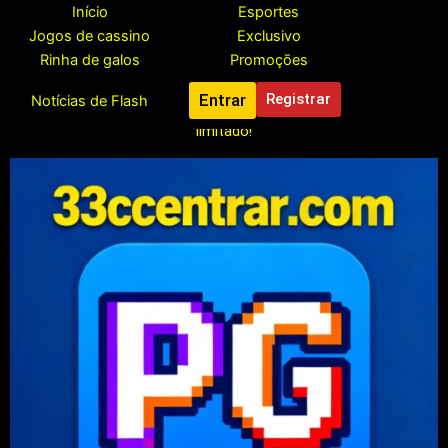
Pular
Início
Esportes
para
Jogos de cassino
Exclusivo
o
Rinha de galos
Promoções
conteúdo
Entrar
Registrar
Notícias de Flash
Registre-se para reivindicar seu bônus grátis de R$888, tempo
limitado!