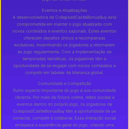
Eventos e Atualizações
A desenvolvedora de CollapsedCastleBonusBuy está
comprometida em manter o jogo atualizado com
novos conteúdos e eventos sazonais. Estes eventos
oferecem desafios únicos e recompensas
exclusivas, incentivando os jogadores a retornarem
ao jogo regularmente. Com a implementação de
temporadas temáticas, os jogadores têm a
oportunidade de se engajar com novos conteúdos e
competir em tabelas de liderança global.
Comunidade e Competição
Outro aspecto importante do jogo é sua comunidade
vibrante. Por meio de fóruns online, redes sociais e
eventos dentro do próprio jogo, os jogadores de
CollapsedCastleBonusBuy têm a oportunidade de se
conectar, competir e colaborar. Essa interação social
enriquece a experiência geral do jogo, criando uma